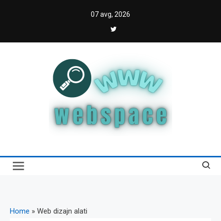
Skip
07 avg, 2026
to
content
Webspace
Vodič kroz internet i digitalnu transformaciju
Home
»
Web dizajn alati