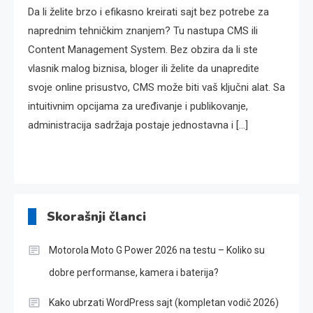
Da li želite brzo i efikasno kreirati sajt bez potrebe za
naprednim tehničkim znanjem? Tu nastupa CMS ili
Content Management System. Bez obzira da li ste
vlasnik malog biznisa, bloger ili želite da unapredite
svoje online prisustvo, CMS može biti vaš ključni alat. Sa
intuitivnim opcijama za uređivanje i publikovanje,
administracija sadržaja postaje jednostavna i […]
Skorašnji članci
Motorola Moto G Power 2026 na testu – Koliko su
dobre performanse, kamera i baterija?
Kako ubrzati WordPress sajt (kompletan vodič 2026)