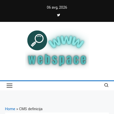
Skip
06 avg, 2026
to
content
Webspace
Vodič kroz internet i digitalnu transformaciju
Home
»
CMS definicija