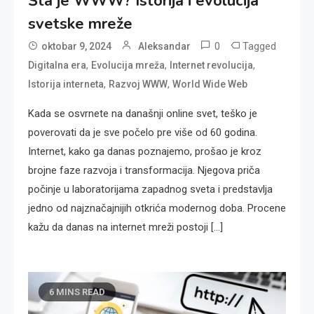
Šta je WWW? Istorija i evolucija
svetske mreže
0
Tagged
oktobar 9, 2024
Aleksandar
,
,
,
Digitalna era
Evolucija mreža
Internet revolucija
,
,
Istorija interneta
Razvoj WWW
World Wide Web
Kada se osvrnete na današnji online svet, teško je
poverovati da je sve počelo pre više od 60 godina.
Internet, kako ga danas poznajemo, prošao je kroz
brojne faze razvoja i transformacija. Njegova priča
počinje u laboratorijama zapadnog sveta i predstavlja
jedno od najznačajnijih otkrića modernog doba. Procene
kažu da danas na internet mreži postoji […]
6 MINS READ