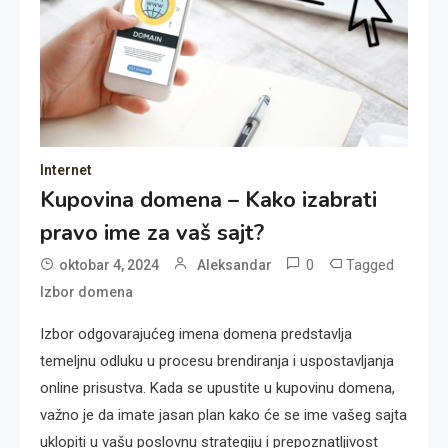
Internet
Kupovina domena – Kako izabrati
pravo ime za vaš sajt?
0
Tagged
oktobar 4, 2024
Aleksandar
Izbor domena
Izbor odgovarajućeg imena domena predstavlja
temeljnu odluku u procesu brendiranja i uspostavljanja
online prisustva. Kada se upustite u kupovinu domena,
važno je da imate jasan plan kako će se ime vašeg sajta
uklopiti u vašu poslovnu strategiju i prepoznatljivost