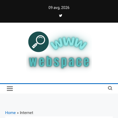
Skip
09 avg, 2026
to
content
Webspace
Vodič kroz internet i digitalnu transformaciju
Home
»
Internet