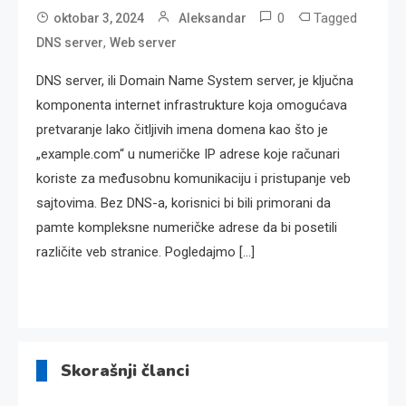
0
Tagged
oktobar 3, 2024
Aleksandar
,
DNS server
Web server
DNS server, ili Domain Name System server, je ključna
komponenta internet infrastrukture koja omogućava
pretvaranje lako čitljivih imena domena kao što je
„example.com“ u numeričke IP adrese koje računari
koriste za međusobnu komunikaciju i pristupanje veb
sajtovima. Bez DNS-a, korisnici bi bili primorani da
pamte kompleksne numeričke adrese da bi posetili
različite veb stranice. Pogledajmo […]
Skorašnji članci