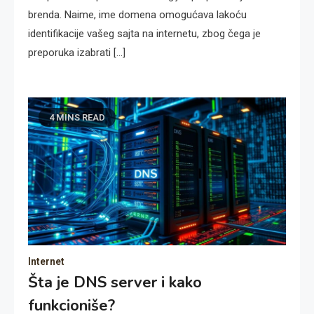
brenda. Naime, ime domena omogućava lakoću
identifikacije vašeg sajta na internetu, zbog čega je
preporuka izabrati […]
4 MINS READ
Internet
Šta je DNS server i kako
funkcioniše?