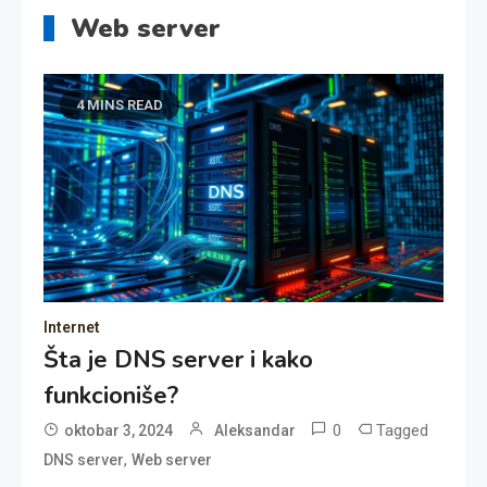
Web server
4 MINS READ
Internet
Šta je DNS server i kako
funkcioniše?
0
Tagged
oktobar 3, 2024
Aleksandar
,
DNS server
Web server