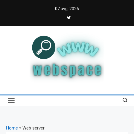
Skip
07 avg, 2026
to
content
Webspace
Vodič kroz internet i digitalnu transformaciju
Home
»
Web server