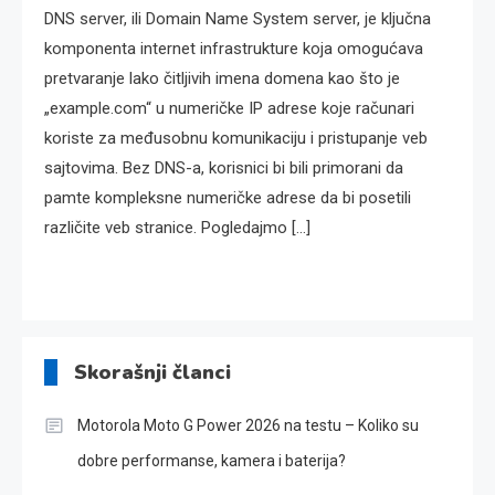
DNS server, ili Domain Name System server, je ključna
komponenta internet infrastrukture koja omogućava
pretvaranje lako čitljivih imena domena kao što je
„example.com“ u numeričke IP adrese koje računari
koriste za međusobnu komunikaciju i pristupanje veb
sajtovima. Bez DNS-a, korisnici bi bili primorani da
pamte kompleksne numeričke adrese da bi posetili
različite veb stranice. Pogledajmo […]
Skorašnji članci
Motorola Moto G Power 2026 na testu – Koliko su
dobre performanse, kamera i baterija?