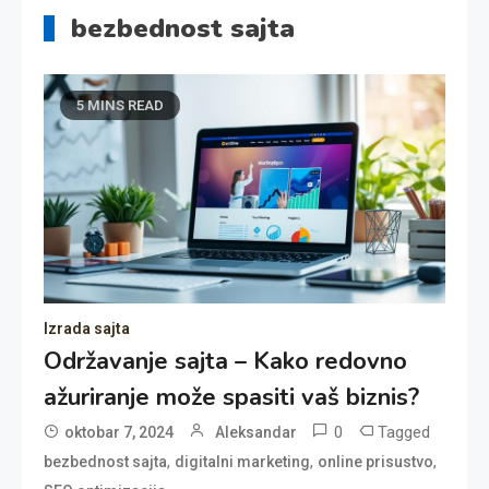
bezbednost sajta
5 MINS READ
Izrada sajta
Održavanje sajta – Kako redovno
ažuriranje može spasiti vaš biznis?
0
Tagged
oktobar 7, 2024
Aleksandar
,
,
,
bezbednost sajta
digitalni marketing
online prisustvo