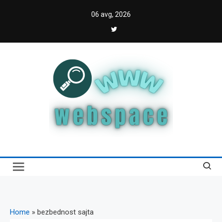
Skip
06 avg, 2026
to
content
Webspace
Vodič kroz internet i digitalnu transformaciju
Home
»
bezbednost sajta