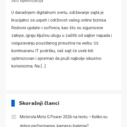
SEO optimizacija
U današnjem digitalnom svetu, održavanje sajta je
krucijalno za uspeh i održivost vašeg online biznisa.
Redovni update-i softvera, kao što su sigurnosne
zakrpe, igraju ključnu ulogu u zaštiti od sajber napada i
osiguravanju pouzdanog prisustva na webu. Uz
kontinuiranu IT podršku, vaš sajt će uvek biti
optimizovan i spreman da pruži najbolje iskustvo
korisnicima. Na […]
Skorašnji članci
Motorola Moto G Power 2026 na testu – Koliko su
dobre performanse, kamera i baterija?