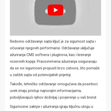
Redovno održavanje sajta ključ je za sigurnost sajta i
očuvanje njegovih performansi. Održavanje uključuje
ažuriranja CMS softvera i pluginova, kao i kreiranje
rezervnih kopija. Pravovremena ažuriranja osiguravaju
da se svi sigurnosni propusti brzo zatvore, što pomaže
u zaštiti sajta od potencijalnih prijetnji.
Takođe, tehničko održavanje omogućava da posetioci
uvek imaju pristup najnovijim informacijama,
poboljšavajući njihov doživljaj i povjerenje u vaš brend.
Sigurnosne zakrpe i ažuriranja igraju ključnu ulogu u