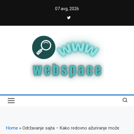
Skip
07 avg, 2026
to
content
Webspace
Vodič kroz internet i digitalnu transformaciju
Home
»
Održavanje sajta – Kako redovno ažuriranje može