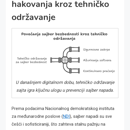
hakovanja kroz tehničko
održavanje
U današnjem digitalnom dobu, tehničko održavanje
sajta igra ključnu ulogu u prevenciji sajber napada.
Prema podacima Nacionalnog demokratskog instituta
za međunarodne poslove (
NDI
), sajber napadi su sve
češći i sofisticiraniji, što zahteva stalnu pažnju na