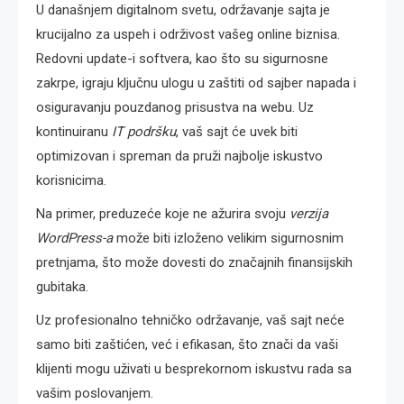
U današnjem digitalnom svetu, održavanje sajta je
krucijalno za uspeh i održivost vašeg online biznisa.
Redovni update-i softvera, kao što su sigurnosne
zakrpe, igraju ključnu ulogu u zaštiti od sajber napada i
osiguravanju pouzdanog prisustva na webu. Uz
kontinuiranu
IT podršku
, vaš sajt će uvek biti
optimizovan i spreman da pruži najbolje iskustvo
korisnicima.
Na primer, preduzeće koje ne ažurira svoju
verzija
WordPress-a
može biti izloženo velikim sigurnosnim
pretnjama, što može dovesti do značajnih finansijskih
gubitaka.
Uz profesionalno tehničko održavanje, vaš sajt neće
samo biti zaštićen, već i efikasan, što znači da vaši
klijenti mogu uživati u besprekornom iskustvu rada sa
vašim poslovanjem.