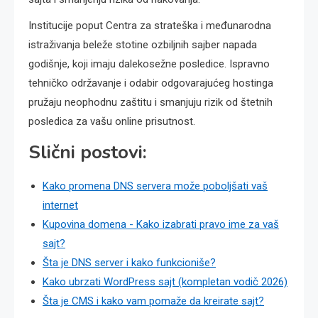
Institucije poput Centra za strateška i međunarodna
istraživanja beleže stotine ozbiljnih sajber napada
godišnje, koji imaju dalekosežne posledice. Ispravno
tehničko održavanje i odabir odgovarajućeg hostinga
pružaju neophodnu zaštitu i smanjuju rizik od štetnih
posledica za vašu online prisutnost.
Slični postovi:
Kako promena DNS servera može poboljšati vaš
internet
Kupovina domena - Kako izabrati pravo ime za vaš
sajt?
Šta je DNS server i kako funkcioniše?
Kako ubrzati WordPress sajt (kompletan vodič 2026)
Šta je CMS i kako vam pomaže da kreirate sajt?