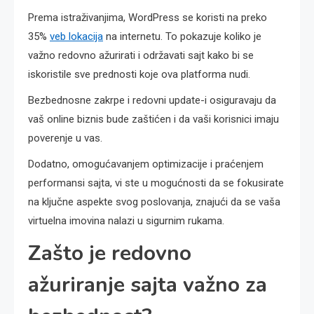
Prema istraživanjima, WordPress se koristi na preko
35%
veb lokacija
na internetu. To pokazuje koliko je
važno redovno ažurirati i održavati sajt kako bi se
iskoristile sve prednosti koje ova platforma nudi.
Bezbednosne zakrpe i redovni update-i osiguravaju da
vaš online biznis bude zaštićen i da vaši korisnici imaju
poverenje u vas.
Dodatno, omogućavanjem optimizacije i praćenjem
performansi sajta, vi ste u mogućnosti da se fokusirate
na ključne aspekte svog poslovanja, znajući da se vaša
virtuelna imovina nalazi u sigurnim rukama.
Zašto je redovno
ažuriranje sajta važno za