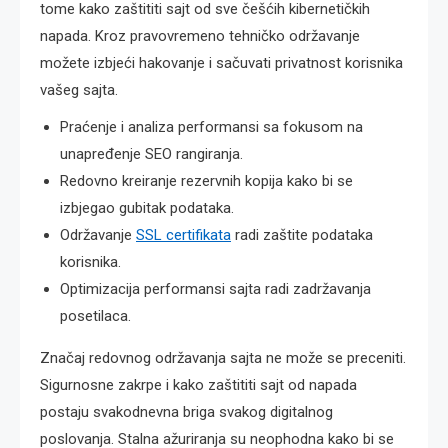
tome kako zaštititi sajt od sve češćih kibernetičkih
napada. Kroz pravovremeno tehničko održavanje
možete izbjeći hakovanje i sačuvati privatnost korisnika
vašeg sajta.
Praćenje i analiza performansi sa fokusom na
unapređenje SEO rangiranja.
Redovno kreiranje rezervnih kopija kako bi se
izbjegao gubitak podataka.
Održavanje
SSL certifikata
radi zaštite podataka
korisnika.
Optimizacija performansi sajta radi zadržavanja
posetilaca.
Značaj redovnog održavanja sajta ne može se preceniti.
Sigurnosne zakrpe i kako zaštititi sajt od napada
postaju svakodnevna briga svakog digitalnog
poslovanja. Stalna ažuriranja su neophodna kako bi se