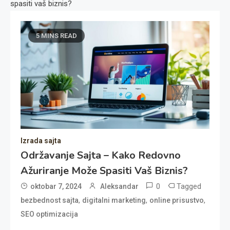
spasiti vaš biznis?
5 MINS READ
Izrada sajta
Održavanje Sajta – Kako Redovno
Ažuriranje Može Spasiti Vaš Biznis?
0
Tagged
oktobar 7, 2024
Aleksandar
,
,
,
bezbednost sajta
digitalni marketing
online prisustvo
SEO optimizacija