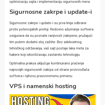
optimizaciju sajta i implementaciju sigurnosnih mera.
Sigurnosne zakrpe i update-i
Sigurnosne zakrpe i update-i su prva linija odbrane
protiv potencijalnih pretnji. Redovno ažuriranje softvera
osigurava da su poznate ranjivosti zakrpene, pružajući
tim putem dodatni sloj zaštite. Bez adekvatnog
tehničkog održavanja, vaš sajt postaje laka meta za
hakere koji iskorišćavaju zastarelu tehnologiju.
Optimalna praksa uključuje kontinuirano praćenje
najnovijih sigurnosnih zakrpa od strane proizvođača
softvera i njihovu pravovremenu primenu.
VPS i namenski hosting