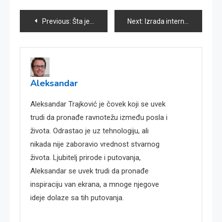
Kretanje
Previous:
Šta je CMS i kako vam pomaže da kreirate sajt?
Next:
Izrada internet prodavnice – Koje platforme su najbolje za početnike?
članka
Aleksandar
Aleksandar Trajković je čovek koji se uvek
trudi da pronađe ravnotežu između posla i
života. Odrastao je uz tehnologiju, ali
nikada nije zaboravio vrednost stvarnog
života. Ljubitelj prirode i putovanja,
Aleksandar se uvek trudi da pronađe
inspiraciju van ekrana, a mnoge njegove
ideje dolaze sa tih putovanja.