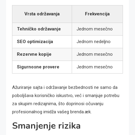
Vrsta održavanja
Frekvencija
Tehničko održavanje
Jednom mesečno
SEO optimizacija
Jednom nedeljno
Rezervne kopije
Jednom mesečno
Sigurnosne provere
Jednom mesečno
Ažuriranje sajta i održavanje bezbednosti ne samo da
poboljšava korisničko iskustvo, već i smanjuje potrebu
za skupim redizajnima, što doprinosi očuvanju
profesionalnog imidža vašeg brenda.æk.
Smanjenje rizika