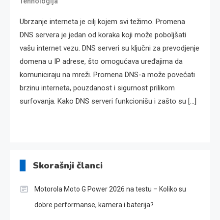
Tehnologija
Ubrzanje interneta je cilj kojem svi težimo. Promena
DNS servera je jedan od koraka koji može poboljšati
vašu internet vezu. DNS serveri su ključni za prevodjenje
domena u IP adrese, što omogućava uređajima da
komuniciraju na mreži. Promena DNS-a može povećati
brzinu interneta, pouzdanost i sigurnost prilikom
surfovanja. Kako DNS serveri funkcionišu i zašto su […]
Skorašnji članci
Motorola Moto G Power 2026 na testu – Koliko su
dobre performanse, kamera i baterija?