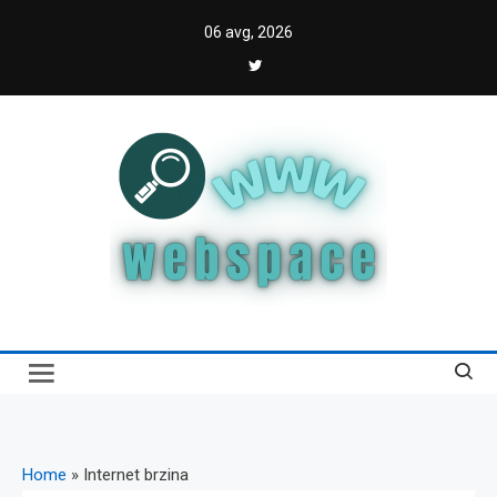
Skip
06 avg, 2026
to
content
Webspace
Vodič kroz internet i digitalnu transformaciju
Home
»
Internet brzina